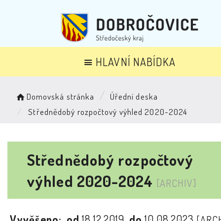
HLAVNÍ NABÍDKA
Domovská stránka
Úřední deska
Střednědobý rozpočtový výhled 2020-2024
Střednědobý rozpočtový
výhled 2020-2024
[ARCHIV]
Vyvěšeno:
od
18.12.2019
do
10.08.2023
[ARC