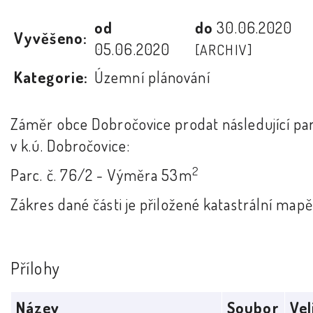
od
do
30.06.2020
Vyvěšeno:
05.06.2020
[ARCHIV]
Kategorie:
Územní plánování
Záměr obce Dobročovice prodat následující pa
v k.ú. Dobročovice:
2
Parc. č. 76/2 - Výměra 53m
Zákres dané části je přiložené katastrální mapě
Přílohy
Název
Soubor
Vel