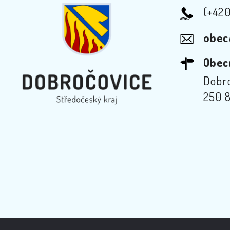
(+42
obec
Obec
Dobro
250 8