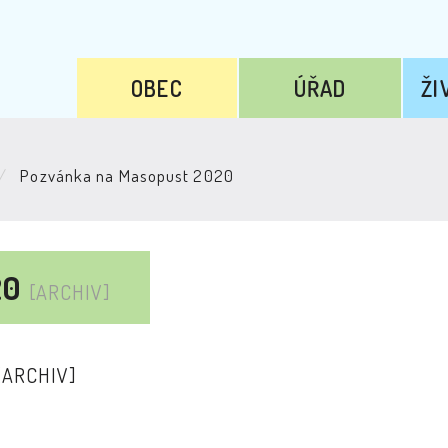
OBEC
ÚŘAD
ŽI
Pozvánka na Masopust 2020
20
[ARCHIV]
[ARCHIV]