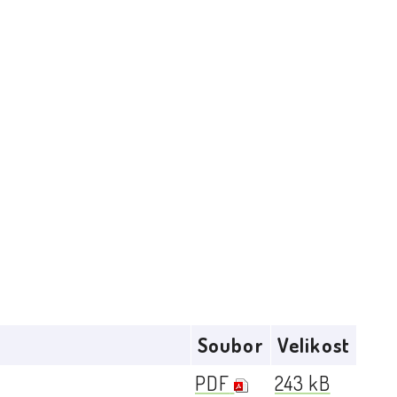
Soubor
Velikost
PDF
243 kB