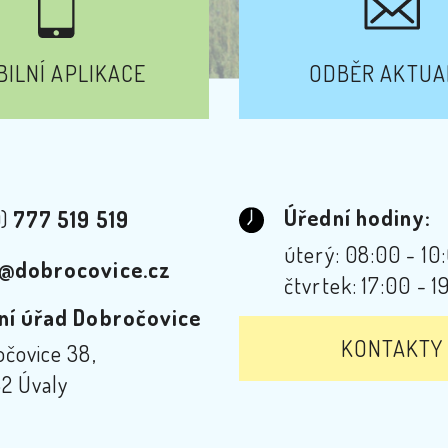
ILNÍ APLIKACE
ODBĚR AKTUA
Úřední hodiny:
0)
777 519 519
úterý: 08:00 - 10
@dobrocovice.cz
čtvrtek: 17:00 - 1
ní úřad Dobročovice
KONTAKTY
čovice 38,
2 Úvaly