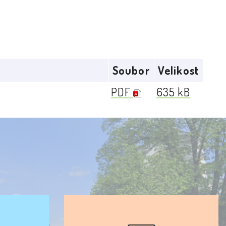
Soubor
Velikost
PDF
635 kB