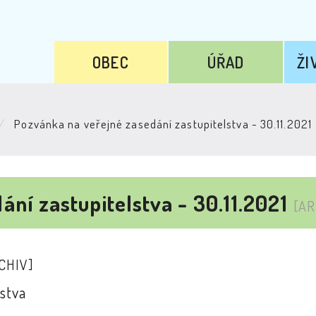
OBEC
ÚŘAD
ŽI
Pozvánka na veřejné zasedání zastupitelstva - 30.11.2021
ní zastupitelstva - 30.11.2021
[AR
CHIV]
stva