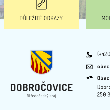
DŮLEŽITÉ ODKAZY
MOB
(+42
obec
Obec
Dobro
250 8