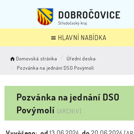
HLAVNÍ NABÍDKA
Domovská stránka
Úřední deska
Pozvánka na jednání DSO Povýmolí
Pozvánka na jednání DSO
Povýmolí
[ARCHIV]
Vyvěšeno:
od
13.06.2024
do
20.06.2024
[AR