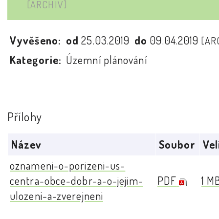
[ARCHIV]
Vyvěšeno:
od
25.03.2019
do
09.04.2019
[AR
Kategorie:
Územní plánování
Přílohy
Název
Soubor
Vel
oznameni-o-porizeni-us-
centra-obce-dobr-a-o-jejim-
PDF
1 M
ulozeni-a-zverejneni