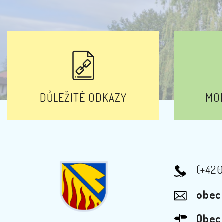
DŮLEŽITÉ ODKAZY
MOB
(+42
obec
Obec