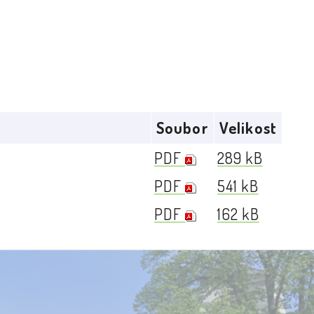
Soubor
Velikost
PDF
289 kB
PDF
541 kB
PDF
162 kB