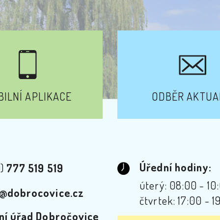
ILNÍ APLIKACE
ODBĚR AKTUA
Úřední hodiny:
0)
777 519 519
úterý: 08:00 - 10
@dobrocovice.cz
čtvrtek: 17:00 - 1
ní úřad Dobročovice