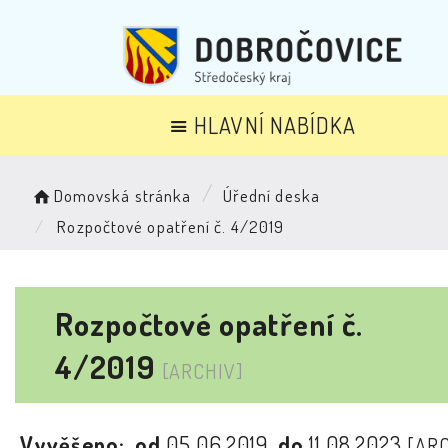
HLAVNÍ NABÍDKA
Domovská stránka
Úřední deska
Rozpočtové opatření č. 4/2019
Rozpočtové opatření č.
4/2019
[ARCHIV]
Vyvěšeno:
od
05.06.2019
do
11.08.2023
[AR