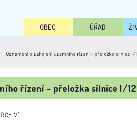
OBEC
ÚŘAD
ŽI
Oznámení o zahájení územního řízení - přeložka silnice I/
ho řízení - přeložka silnice I/1
ARCHIV]