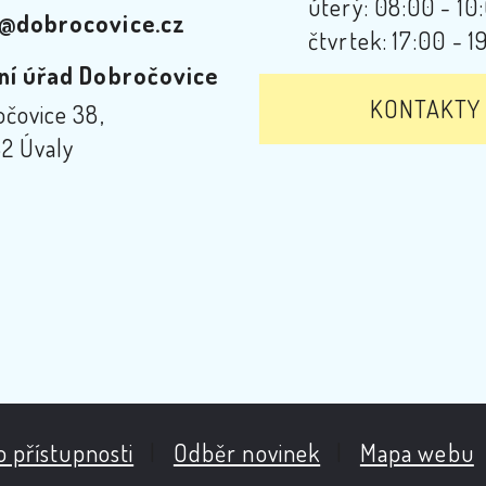
úterý: 08:00 - 10
@dobrocovice.cz
čtvrtek: 17:00 - 1
ní úřad Dobročovice
KONTAKTY
čovice 38,
2 Úvaly
o přístupnosti
|
Odběr novinek
|
Mapa webu