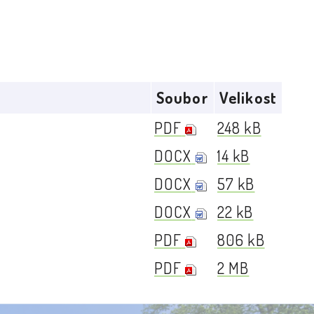
Soubor
Velikost
PDF
248 kB
DOCX
14 kB
DOCX
57 kB
DOCX
22 kB
PDF
806 kB
PDF
2 MB