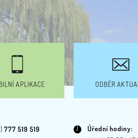
ILNÍ APLIKACE
ODBĚR AKTUA
Úřední hodiny:
0)
777 519 519