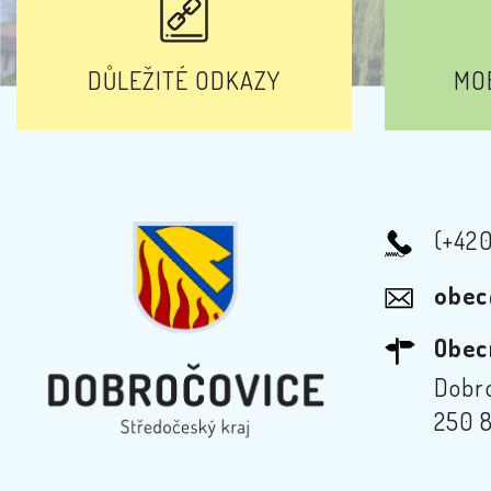
DŮLEŽITÉ ODKAZY
MOB
(+42
obec
Obec
Dobro
250 8