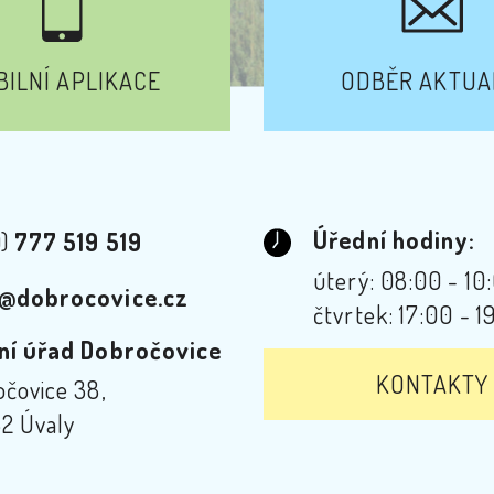
ILNÍ APLIKACE
ODBĚR AKTUA
Úřední hodiny:
0)
777 519 519
úterý: 08:00 - 10
@dobrocovice.cz
čtvrtek: 17:00 - 1
ní úřad Dobročovice
KONTAKTY
čovice 38,
2 Úvaly