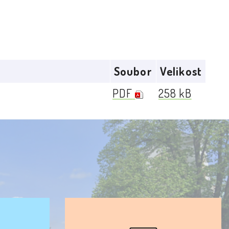
Soubor
Velikost
PDF
258 kB