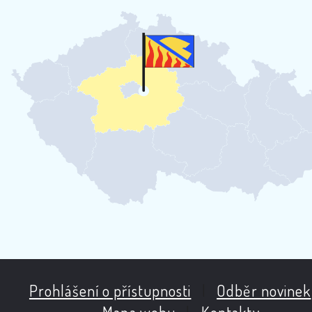
Prohlášení o přístupnosti
|
Odběr novinek
Mapa webu
|
Kontakty