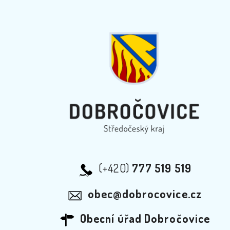
(+420)
777 519 519
obec@dobrocovice.cz
Obecní úřad Dobročovice