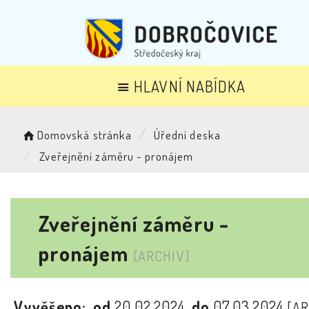
HLAVNÍ NABÍDKA
Domovská stránka
Úřední deska
Zveřejnění záměru - pronájem
Zveřejnění záměru -
pronájem
[ARCHIV]
Vyvěšeno:
od
20.02.2024
do
07.03.2024
[AR