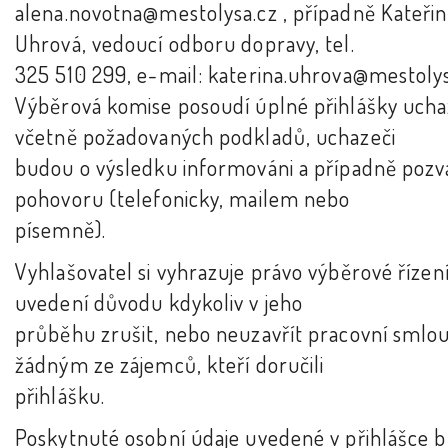
alena.novotna@mestolysa.cz , případně Kateřin
Uhrová, vedoucí odboru dopravy, tel.
325 510 299, e-mail: katerina.uhrova@mestolys
Výběrová komise posoudí úplné přihlášky uch
včetně požadovaných podkladů, uchazeči
budou o výsledku informováni a případně pozv
pohovoru (telefonicky, mailem nebo
písemně).
Vyhlašovatel si vyhrazuje právo výběrové řízení
uvedení důvodu kdykoliv v jeho
průběhu zrušit, nebo neuzavřít pracovní smlo
žádným ze zájemců, kteří doručili
přihlášku.
Poskytnuté osobní údaje uvedené v přihlášce 