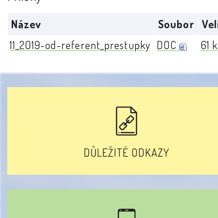
Název
Soubor
Vel
11_2019-od-referent_prestupky
DOC
61 
DŮLEŽITÉ ODKAZY