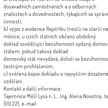
dosavadních zaměstnáních a o odborných
znalostech a dovednostech, týkajících se správ
činností,
b) výpis z evidence Rejstříku trestů ne starší n
měsíce; u cizích státních občanů obdobný
doklad osvědčující bezúhonnost vydaný domo
státem; pokud takový doklad
domovský stát nevydává, doloží se bezúhonnos
čestným prohlášením,
c) ověřená kopie dokladu o nejvyšším dosaže
vzdělání.
Kontakt a další informace:
Tajemnice MěÚ Lysá n. L., Ing. Alena Novotná, te
510 221, e-mail: