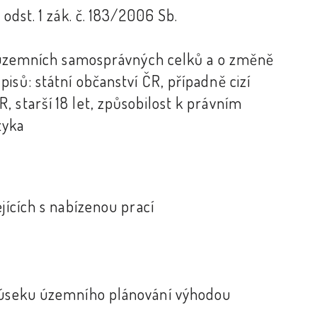
 odst. 1 zák. č. 183/2006 Sb.
4
ch územních samosprávných celků a o změně
isů: státní občanství ČR, případně cizí
 starší 18 let, způsobilost k právním
zyka
jících s nabízenou prací
a úseku územního plánování výhodou