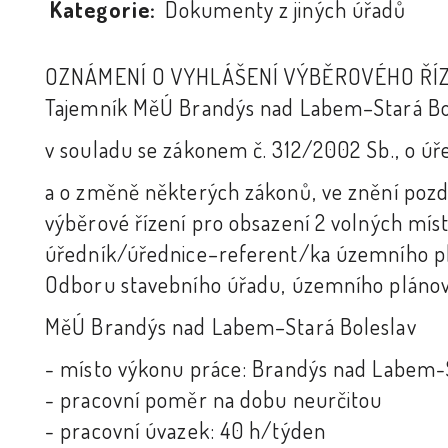
Kategorie:
Dokumenty z jiných úřadů
OZNÁMENÍ O VYHLÁŠENÍ VÝBĚROVÉHO ŘÍ
Tajemník MěÚ Brandýs nad Labem–Stará Bol
v souladu se zákonem č. 312/2002 Sb., o ú
a o změně některých zákonů, ve znění pozd
výběrové řízení pro obsazení 2 volných míst
úředník/úřednice–referent/ka územního p
Odboru stavebního úřadu, územního pláno
MěÚ Brandýs nad Labem–Stará Boleslav
- místo výkonu práce: Brandýs nad Labem-
- pracovní poměr na dobu neurčitou
- pracovní úvazek: 40 h/týden