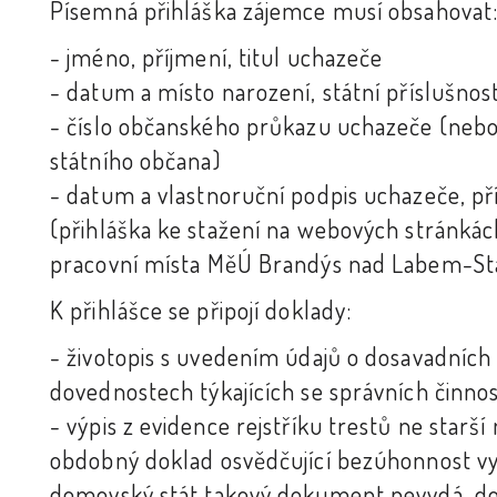
Písemná přihláška zájemce musí obsahovat
- jméno, příjmení, titul uchazeče
- datum a místo narození, státní příslušno
- číslo občanského průkazu uchazeče (nebo 
státního občana)
- datum a vlastnoruční podpis uchazeče, příp
(přihláška ke stažení na webových stránká
pracovní místa MěÚ Brandýs nad Labem-Sta
K přihlášce se připojí doklady:
- životopis s uvedením údajů o dosavadníc
dovednostech týkajících se správních činnos
- výpis z evidence rejstříku trestů ne starší
obdobný doklad osvědčující bezúhonnost 
domovský stát takový dokument nevydá, dol