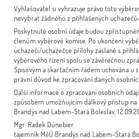
Vyhlašovatel si vyhrazuje právo toto výběrov
nevybrat žádného z přihlášených uchazečů
Poskytnuté osobní údaje budou zpřístupně
členům výběrové komise. Po ukončení výb
uchazeči/uchazečce přílohy zaslané s přihl
výběrového řízení spolu se závěrečnou zpr
Spisovým a skartačním řádem uchována u spr
právní důvod ke zpracování daných osobníc
Další informace o zpracování osobních úda
způsobem umožňujícím dálkový přístup na
Brandýs nad Labem–Stará Boleslav, 12.09.2
Mgr. Radek Dűnebier
tajemník MěÚ Brandýs nad Labem–Stará Bo