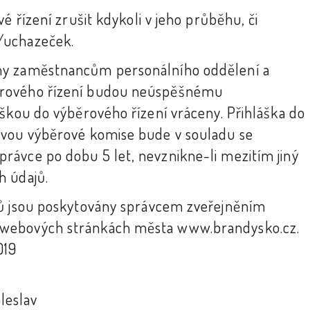
é řízení zrušit kdykoli v jeho průběhu, či
/uchazeček.
ny zaměstnancům personálního oddělení a
ěrového řízení budou neúspěšnému
áškou do výběrového řízení vráceny. Přihláška do
ávou výběrové komise bude v souladu se
ávce po dobu 5 let, nevznikne-li mezitím jiný
h údajů.
jů jsou poskytovány správcem zveřejněním
 webových stránkách města www.brandysko.cz.
019
leslav