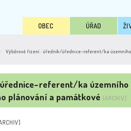
OBEC
ÚŘAD
ŽI
Výběrové řízení : úředník/úřednice–referent/ka územníh
k/úřednice–referent/ka územního
ho plánování a památkové
[ARCHIV]
ARCHIV]