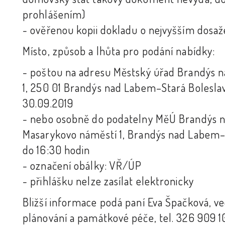
prohlášením)
- ověřenou kopii dokladu o nejvyšším dosa
Místo, způsob a lhůta pro podání nabídky:
- poštou na adresu Městský úřad Brandýs 
1, 250 01 Brandýs nad Labem–Stará Boleslav
30.09.2019
- nebo osobně do podatelny MěÚ Brandýs n
Masarykovo náměstí 1, Brandýs nad Labem–S
do 16:30 hodin
- označení obálky: VŘ/ÚP
- přihlášku nelze zasílat elektronicky
Bližší informace podá paní Eva Špačková, 
plánování a památkové péče, tel. 326 909 10