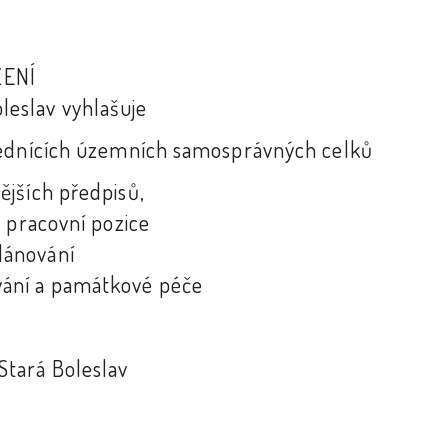
ZENÍ
eslav vyhlašuje
řednících územních samosprávných celků
ějších předpisů,
 pracovní pozice
lánování
vání a památkové péče
Stará Boleslav