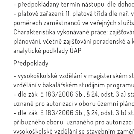
- předpokládaný termín nástupu: dle doho
- platové zařazení: 11. platová třída dle nař.
poměrech zaměstnanců ve veřejných služb
Charakteristika vykonávané práce: zajišťo
plánování, včetně zajišťování poradenské a 
analytické podklady ÚAP
Předpoklady
- vysokoškolské vzdělání v magisterském 
vzdělání v bakalářském studijním program
- dle zák. č. 183/2006 Sb., § 24, odst. 3 a)
uznané pro autorizaci v oboru územní plán
- dle zák. č. 183/2006 Sb., § 24, odst. 3 b)
příbuzného oboru, uznaného pro autorizaci
vysokoškolské vzdělání se stavebním zamě