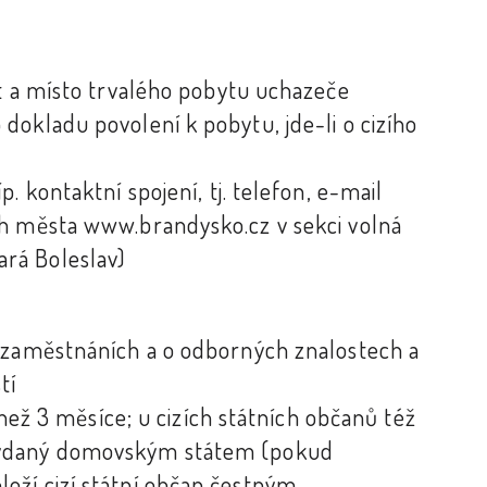
:
st a místo trvalého pobytu uchazeče
dokladu povolení k pobytu, jde-li o cizího
. kontaktní spojení, tj. telefon, e-mail
ch města www.brandysko.cz v sekci volná
rá Boleslav)
h zaměstnáních a o odborných znalostech a
tí
 než 3 měsíce; u cizích státních občanů též
vydaný domovským státem (pokud
oží cizí státní občan čestným