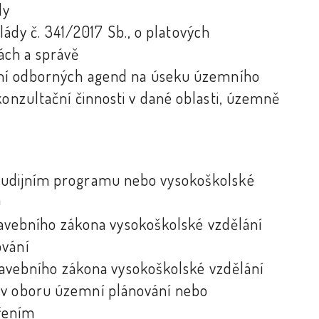
dy
 vlády č. 341/2017 Sb., o platových
ách a správě
vání odborných agend na úseku územního
konzultační činnosti v dané oblasti, územně
studijním programu nebo vysokoškolské
u
 stavebního zákona vysokoškolské vzdělání
ování
 stavebního zákona vysokoškolské vzdělání
 v oboru územní plánování nebo
řením