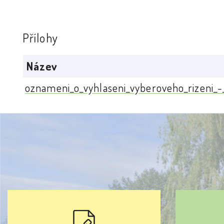
Přílohy
Název
oznameni_o_vyhlaseni_vyberoveho_rizeni_-