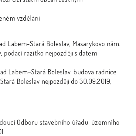
ženém vzdělání
nad Labem-Stará Boleslav, Masarykovo nám.
, podací razítko nejpozději s datem
ad Labem–Stará Boleslav, budova radnice
tará Boleslav nejpozději do 30.09.2019,
vedoucí Odboru stavebního úřadu, územního
1.