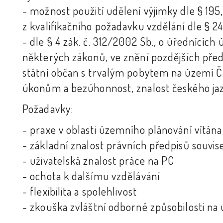
- možnost použití udělení výjimky dle § 195,
z kvalifikačního požadavku vzdělání dle § 2
- dle § 4 zák. č. 312/2002 Sb., o úřednící
některých zákonů, ve znění pozdějších předp
státní občan s trvalým pobytem na území ČR,
úkonům a bezúhonnost, znalost českého ja
Požadavky:
- praxe v oblasti územního plánování vítána
- základní znalost právních předpisů souvise
- uživatelská znalost práce na PC
- ochota k dalšímu vzdělávání
- flexibilita a spolehlivost
- zkouška zvláštní odborné způsobilosti n