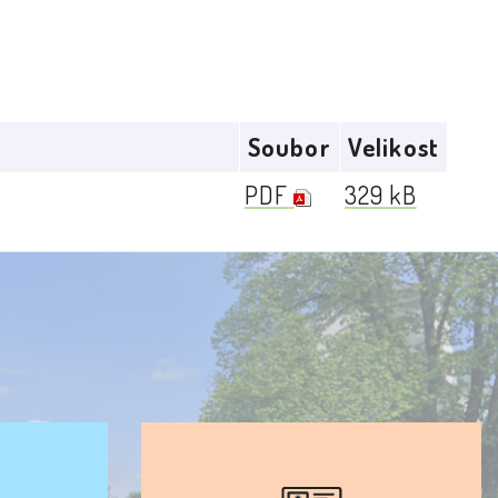
Soubor
Velikost
PDF
329 kB