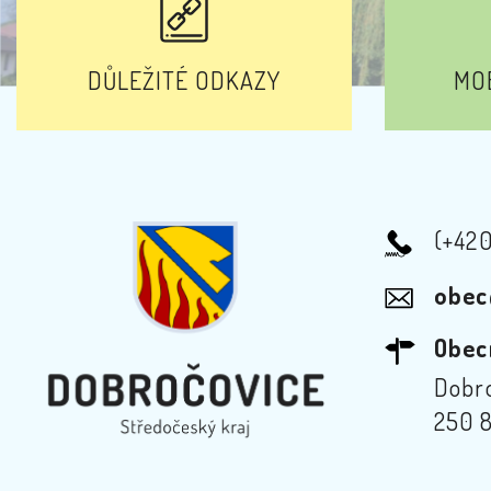
DŮLEŽITÉ ODKAZY
MOB
(+42
obec
Obec
Dobro
250 8