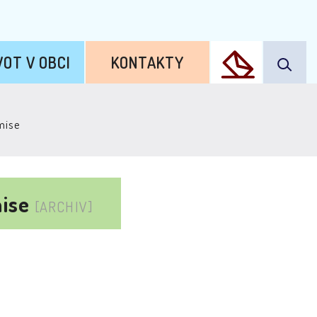
VOT V OBCI
KONTAKTY
mise
mise
[ARCHIV]