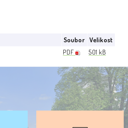
Soubor
Velikost
PDF
501 kB