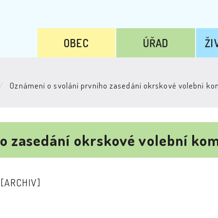
OBEC
ÚŘAD
ŽI
Oznámení o svolání prvního zasedání okrskové volební ko
ho zasedání okrskové volební ko
0
[ARCHIV]