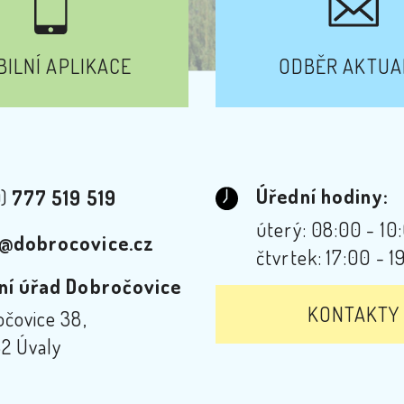
ILNÍ APLIKACE
ODBĚR AKTUA
Úřední hodiny:
0)
777 519 519
úterý: 08:00 - 10
@dobrocovice.cz
čtvrtek: 17:00 - 1
ní úřad Dobročovice
KONTAKTY
čovice 38,
2 Úvaly