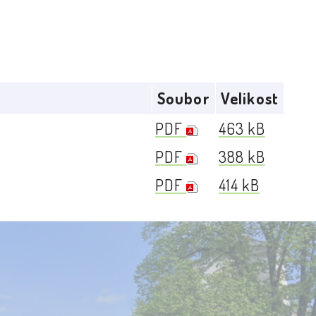
Soubor
Velikost
PDF
463 kB
PDF
388 kB
PDF
414 kB