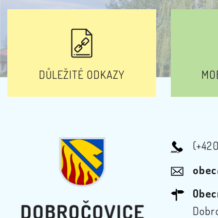
DŮLEŽITÉ ODKAZY
MOB
(+42
obec
Obec
Dobro