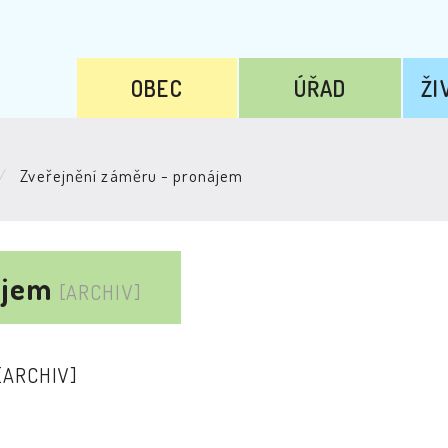
OBEC
ÚŘAD
ŽI
Zveřejnění záměru - pronájem
ájem
[ARCHIV]
[ARCHIV]