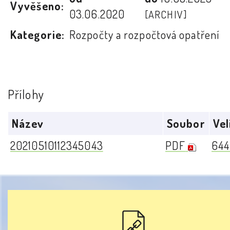
Vyvěšeno:
03.06.2020
[ARCHIV]
Kategorie:
Rozpočty a rozpočtová opatření
Přílohy
Název
Soubor
Vel
20210510112345043
PDF
644