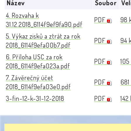
Název
Soubor
Vel
4. Rozvaha k
PDF
98 
31.12.2018_6114f9ef9fa90.pdf
5. Výkaz zisků a ztrát za rok
PDF
94 
2018_6114f9efa00b7.pdf
6. Příloha USC za rok
PDF
105
2018_6114f9efa023a.pdf
7. Závěrečný účet
PDF
681
2018_6114f9efa03e0.pdf
3-fin-12-k-31-12-2018
PDF
142