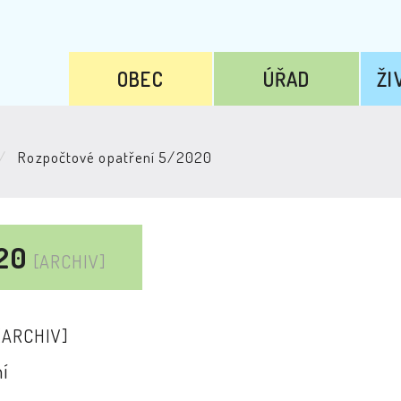
OBEC
ÚŘAD
ŽI
Rozpočtové opatření 5/2020
020
[ARCHIV]
[ARCHIV]
í