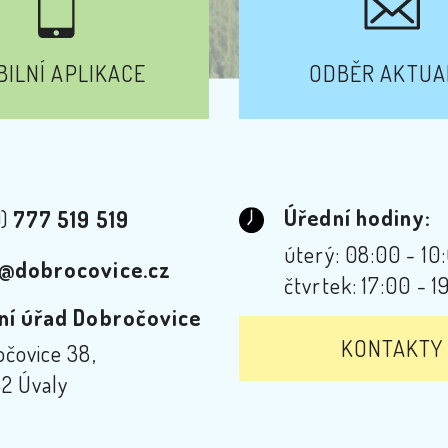
ILNÍ APLIKACE
ODBĚR AKTUA
Úřední hodiny:
0)
777 519 519
úterý: 08:00 - 10
@dobrocovice.cz
čtvrtek: 17:00 - 1
ní úřad Dobročovice
KONTAKTY
čovice 38,
2 Úvaly