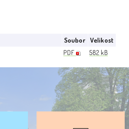
Soubor
Velikost
PDF
582 kB