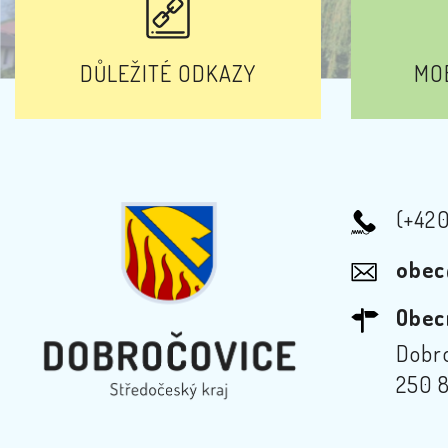
DŮLEŽITÉ ODKAZY
MOB
(+42
obec
Obec
Dobro
250 8