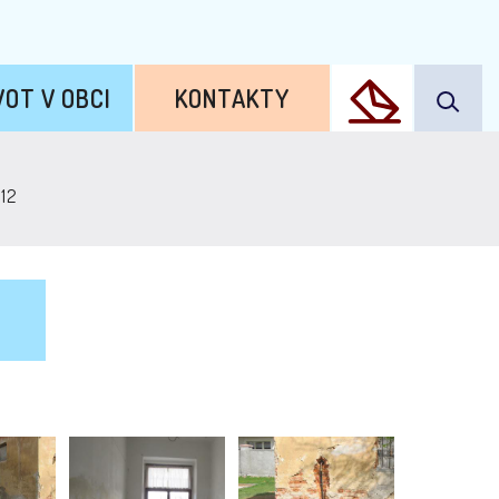
VOT V OBCI
KONTAKTY
012
2