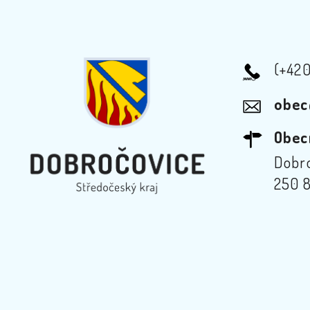
(+42
obec
Obec
Dobro
250 8