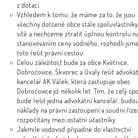
z dotací.
Vzhledem k tomu, že máme za to, že jsou
všechny dotčené obce stále spoluvlastník
sítě a nechceme ztratit úplnou kontrolu n
stanovováním ceny vodného, rozhodli jsme
toto řešit právní cestou
Celou záležitost bude za obce Květnice,
Dobročovice, Škvorec a Úvaly řešit advokát
kancelář AK Válek, která zastupuje obec
Dobročovice již několik let. Tím, že celý sp
bude řešit jedna advokátní kancelář, budo
náklady na právní zastoupení a soudní říze
rozpočítány mezi ostatní účastníky.
Jakmile vodovod připadne do vlastnictví