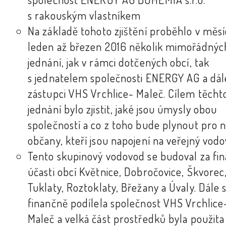
s rakouským vlastníkem
Na základě tohoto zjištění proběhlo v měsí
leden až březen 2016 několik mimořádnýc
jednání, jak v rámci dotčených obcí, tak
s jednatelem společnosti ENERGY AG a dál
zástupci VHS Vrchlice- Maleč. Cílem těcht
jednání bylo zjistit, jaké jsou úmysly obou
společností a co z toho bude plynout pro 
občany, kteří jsou napojení na veřejný vod
Tento skupinový vodovod se budoval za fin
účasti obcí Květnice, Dobročovice, Škvorec
Tuklaty, Roztoklaty, Břežany a Úvaly. Dále 
finančně podílela společnost VHS Vrchlice
Maleč a velká část prostředků byla použita