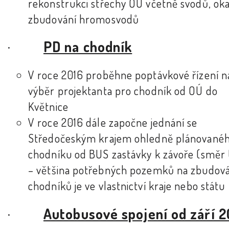
rekonstrukci střechy OÚ včetně svodů, ok
zbudování hromosvodů
·
PD na chodník
V roce 2016 proběhne poptávkové řízení n
výběr projektanta pro chodník od OÚ do
Květnice
V roce 2016 dále započne jednání se
Středočeským krajem ohledně plánované
chodníku od BUS zastávky k závoře (směr 
– většina potřebných pozemků na zbudová
chodníků je ve vlastnictví kraje nebo státu
·
Autobusové spojení od září 2