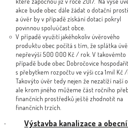
které započnou již v roce 2017. Na výše u
akce bude obec dále žádat o dotační pros
a úvěr by v případě získání dotací pokryl
povinnou spoluúčast obce.
V případě využití jakéhokoliv úvěrového
produktu obec počítá s tím, že splátka úv
nepřevýší 500 000 Kč / rok. V takovémto
případě bude obec Dobročovice hospodaři
s přebytkem rozpočtu ve výši cca 1mil Kč /
Takovýto úvěr tedy nejen že nezatíží naší 
ale krom jiného můžeme část ročního pře
finančních prostředků ještě zhodnotit na
finančních trzích.
·
Výstavba kanalizace a obecn