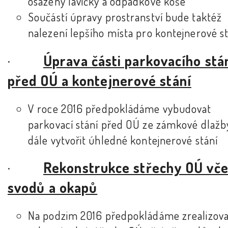
osazeny lavičky a odpadkové koše
Součástí úpravy prostranství bude taktéž
nalezení lepšího místa pro kontejnerové s
·
Úprava části parkovacího stá
před OÚ a kontejnerové stání
V roce 2016 předpokládáme vybudovat
parkovací stání před OÚ ze zámkové dlažb
dále vytvořit úhledné kontejnerové stání
·
Rekonstrukce střechy OÚ vč
svodů a okapů
Na podzim 2016 předpokládáme zrealizova