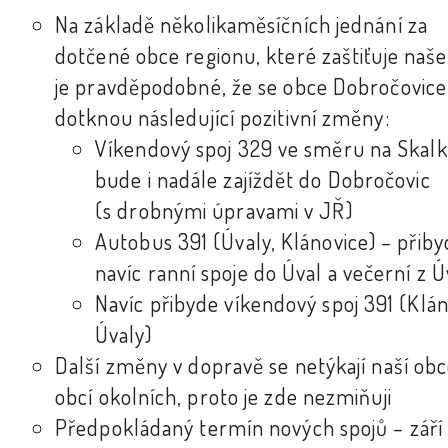
Na základě několikaměsíčních jednání za
dotčené obce regionu, které zaštiťuje naše
je pravděpodobné, že se obce Dobročovice
dotknou následující pozitivní změny:
Víkendový spoj 329 ve směru na Skal
bude i nadále zajíždět do Dobročovic
(s drobnými úpravami v JŘ)
Autobus 391 (Úvaly, Klánovice) – přib
navíc ranní spoje do Úval a večerní z Ú
Navíc přibyde víkendový spoj 391 (Klán
Úvaly)
Další změny v dopravě se netýkají naší obc
obcí okolních, proto je zde nezmiňuji
Předpokládaný termín nových spojů – září