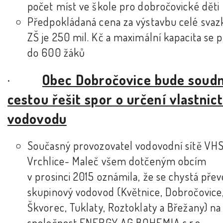
počet míst ve škole pro dobročovické děti
Předpokládaná cena za výstavbu celé svaz
ZŠ je 250 mil. Kč a maximální kapacita se 
do 600 žáků
·
Obec Dobročovice bude soudn
cestou řešit spor o určení vlastnict
vodovodu
Současný provozovatel vodovodní sítě VH
Vrchlice- Maleč všem dotčeným obcím
v prosinci 2015 oznámila, že se chystá přev
skupinový vodovod (Květnice, Dobročovice
Škvorec, Tuklaty, Roztoklaty a Břežany) na
společnost ENERGY AG BOHEMIA s.r.o.