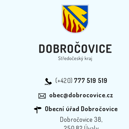
(+420)
777 519 519
obec@dobrocovice.cz
Obecní úřad Dobročovice
Dobročovice 38,
250 82 Úvaly