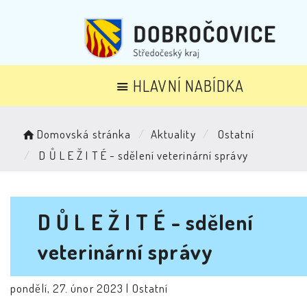
HLAVNÍ NABÍDKA
Domovská stránka
Aktuality
Ostatní
D Ů L E Ž I T É - sdělení veterinární správy
D Ů L E Ž I T É - sdělení
veterinární správy
pondělí, 27. únor 2023 |
Ostatní