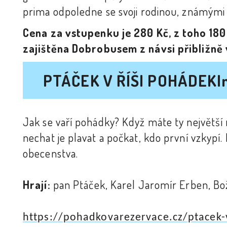
prima odpoledne se svoji rodinou, známými a 
Cena za vstupenku je 280 Kč, z toho 180
zajištěna Dobrobusem z návsi přibližně 
PTÁČEK V ŘÍŠI POHÁDEK
I
Jak se vaří pohádky? Když máte ty největší 
nechat je plavat a počkat, kdo první vzkyp
obecenstva.
Hrají:
pan Ptáček, Karel Jaromír Erben, Bo
https://pohadkovarezervace.cz/ptacek-