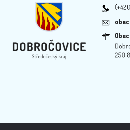
(+42
obec
Obec
Dobro
250 8