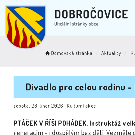
Domovská stránka
Aktuality
Ku
Divadlo pro celou rodinu 
sobota, 28. únor 2026 |
Kulturní akce
PTÁČEK V ŘÍŠI POHÁDEK, Instruktáž vel
generacím - i dospělým bez dětí. Vezměte dě