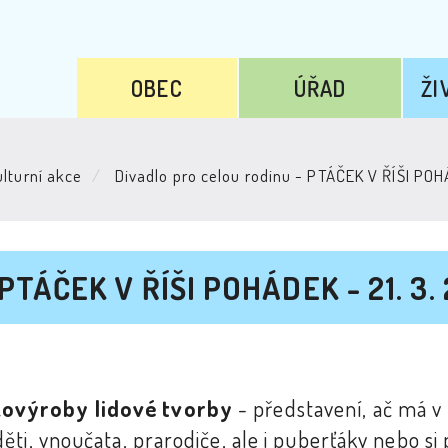
OBEC
ÚŘAD
ŽI
lturní akce
Divadlo pro celou rodinu - PTÁČEK V ŘÍŠI POH
- PTÁČEK V ŘÍŠI POHÁDEK - 21. 3.
kovýroby lidové tvorby
- představení, ač má v
ti, vnoučata, prarodiče, ale i puberťáky nebo si