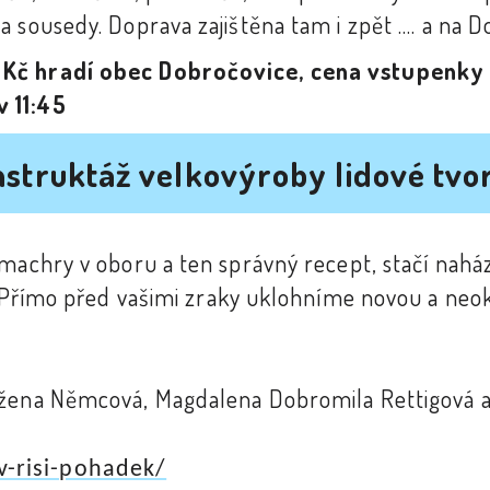
sousedy. Doprava zajištěna tam i zpět .... a na D
 Kč hradí obec Dobročovice, cena vstupenky 
v 11:45
nstruktáž velkovýroby lidové tvo
machry v oboru a ten správný recept, stačí naház
í. Přímo před vašimi zraky uklohníme novou a n
žena Němcová, Magdalena Dobromila Rettigová a 
v-risi-pohadek/