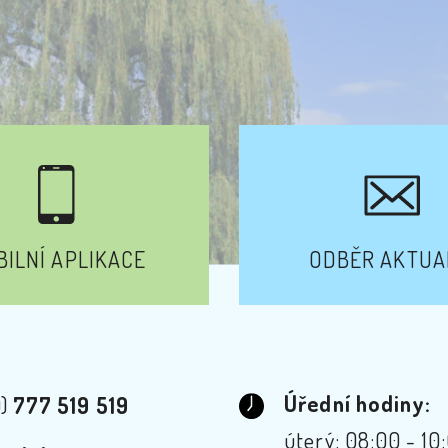
ILNÍ APLIKACE
ODBĚR AKTUA
Úřední hodiny:
0)
777 519 519
úterý: 08:00 - 10