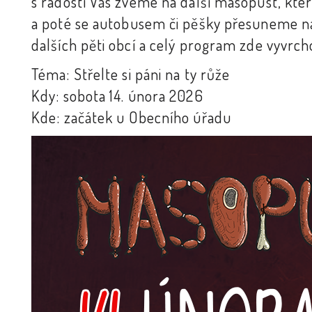
s radostí Vás zveme na další masopust, které
a poté se autobusem či pěšky přesuneme na
dalších pěti obcí a celý program zde vyvrcho
Téma: Střelte si páni na ty růže
Kdy: sobota 14. února 2026
Kde: začátek u Obecního úřadu