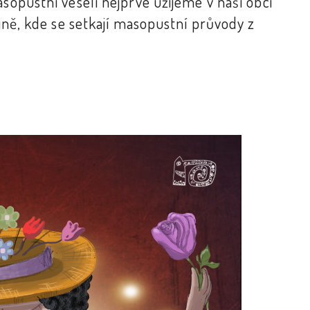
asopustní veselí nejprve užijeme v naší obci
ně, kde se setkají masopustní průvody z