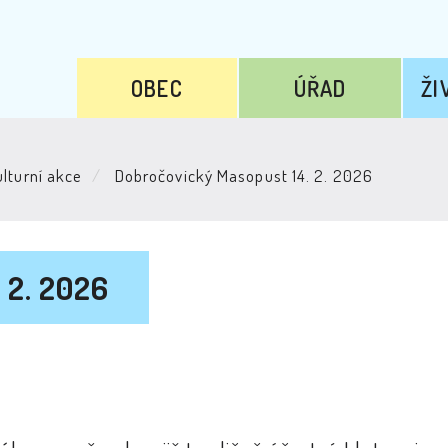
OBEC
ÚŘAD
ŽI
lturní akce
Dobročovický Masopust 14. 2. 2026
 2. 2026