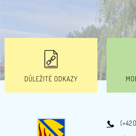
DŮLEŽITÉ ODKAZY
MOB
(+42