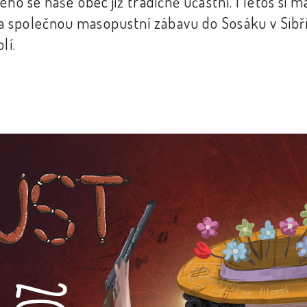
ho se naše obec již tradičně účastní. I letos si m
 společnou masopustní zábavu do Sosáku v Sibři
lí.