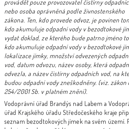
provádět pouze provozovatel čistírny odpadní
nebo osoba oprávněná podle živnostenského
zákona. Ten, kdo provede odvoz, je povinen to
kdo akumuluje odpadní vody v bezodtokové jí
vydat doklad, ze kterého bude patrno jméno to
kdo akumuluje odpadní vody v bezodtokové jí
lokalizace jímky, množství odvezených odpadn
vod, datum odvozu, název osoby, která odpadn
odvezla, a název čistírny odpadních vod, na kt
budou odpadní vody zneškodněny. (viz. zákon 
254/2001 Sb. v platném znění).
Vodoprávní úřad Brandýs nad Labem a Vodopr
úřad Krajského úřadu Středočeského kraje přip
seznam bezodtokových jímek na svém území. 