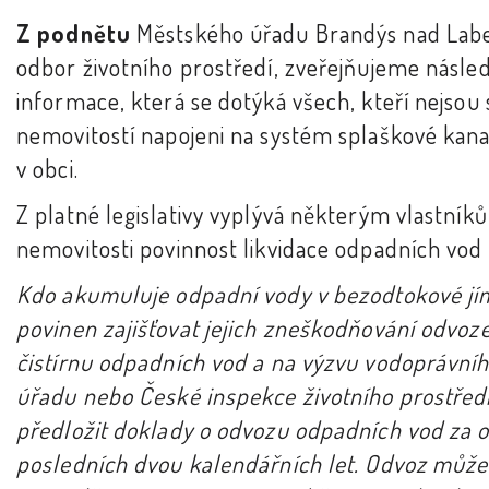
Z podnětu
Městského úřadu Brandýs nad Lab
odbor životního prostředí, zveřejňujeme násled
informace, která se dotýká všech, kteří nejsou 
nemovitostí napojeni na systém splaškové kana
v obci.
Z platné legislativy vyplývá některým vlastník
nemovitosti povinnost likvidace odpadních vod 
Kdo akumuluje odpadní vody v bezodtokové jím
povinen zajišťovat jejich zneškodňování odvo
čistírnu odpadních vod a na výzvu vodoprávní
úřadu nebo České inspekce životního prostřed
předložit doklady o odvozu odpadních vod za 
posledních dvou kalendářních let. Odvoz může