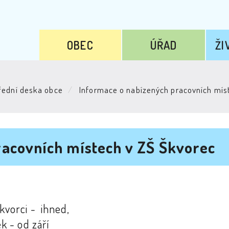
OBEC
ÚŘAD
ŽI
ední deska obce
Informace o nabízených pracovních mís
racovních místech v ZŠ Škvorec
kvorci - ihned,
k - od září