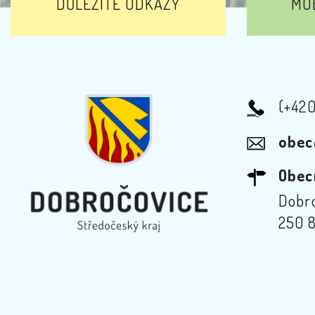
DŮLEŽITÉ ODKAZY
MOB
(+42
obec
Obec
Dobro
250 8