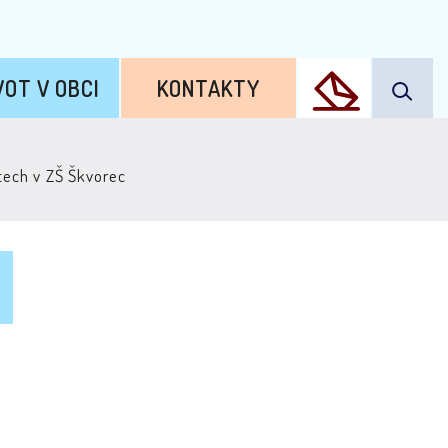
VOT V OBCI
KONTAKTY
tech v ZŠ Škvorec