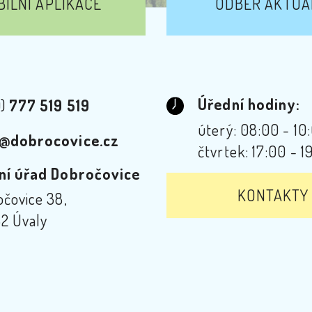
ILNÍ APLIKACE
ODBĚR AKTUA
Úřední hodiny:
0)
777 519 519
úterý: 08:00 - 10
@dobrocovice.cz
čtvrtek: 17:00 - 1
ní úřad Dobročovice
KONTAKTY
čovice 38,
2 Úvaly