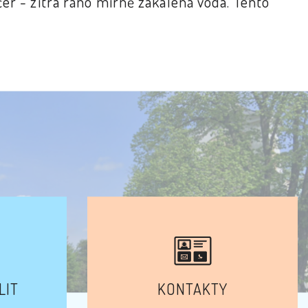
er - zítra ráno mírně zakalená voda. Tento
LIT
KONTAKTY