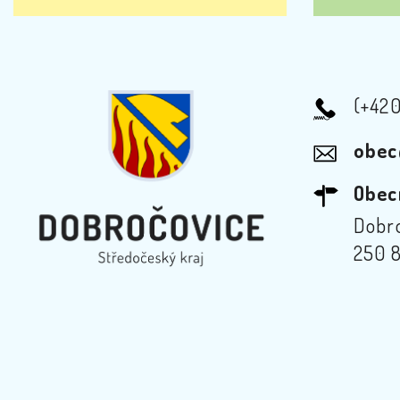
(+42
obec
Obec
Dobro
250 8