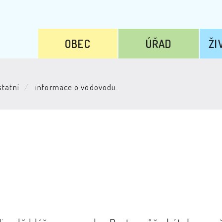
OBEC
ÚŘAD
ŽI
tatní
informace o vodovodu.