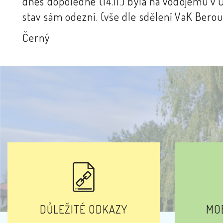
dnes dopoledne (14.11.) byla na vodojemu v
stav sám odezní. (vše dle sdělení VaK Bero
Černý
DŮLEŽITÉ ODKAZY
MOB