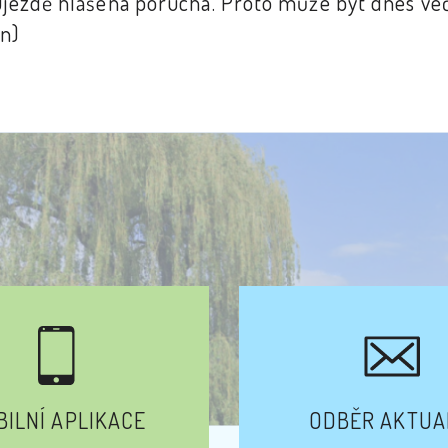
 Újezdě hlášena porucha. Proto může být dnes več
un)
ILNÍ APLIKACE
ODBĚR AKTUA