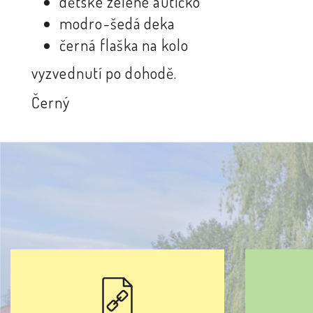
dětské zelené autíčko
modro-šedá deka
černá flaška na kolo
vyzvednutí po dohodě.
Černý