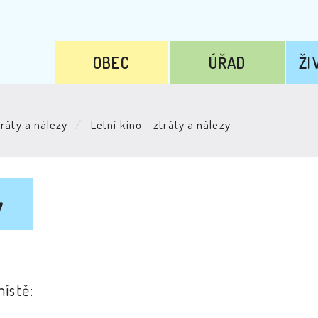
OBEC
ÚŘAD
ŽI
ráty a nálezy
Letní kino - ztráty a nálezy
y
ístě: