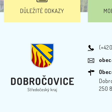
DŮLEŽITÉ ODKAZY
MOB
(+42
obec
Obec
Dobro
250 8