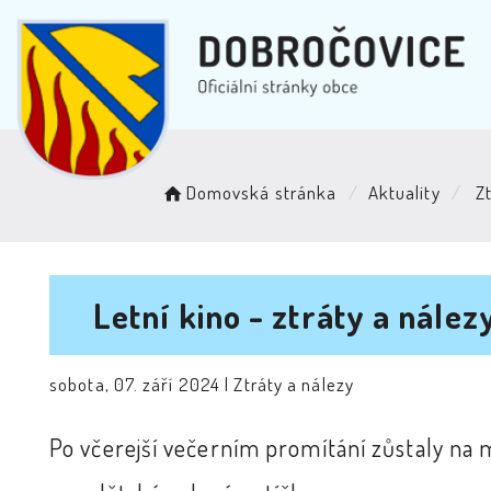
Domovská stránka
Aktuality
Zt
Letní kino - ztráty a nález
sobota, 07. září 2024 |
Ztráty a nálezy
Po včerejší večerním promítání zůstaly na m