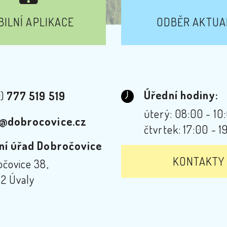
ILNÍ APLIKACE
ODBĚR AKTUA
Úřední hodiny:
0)
777 519 519
úterý: 08:00 - 10
@dobrocovice.cz
čtvrtek: 17:00 - 1
ní úřad Dobročovice
KONTAKTY
čovice 38,
2 Úvaly