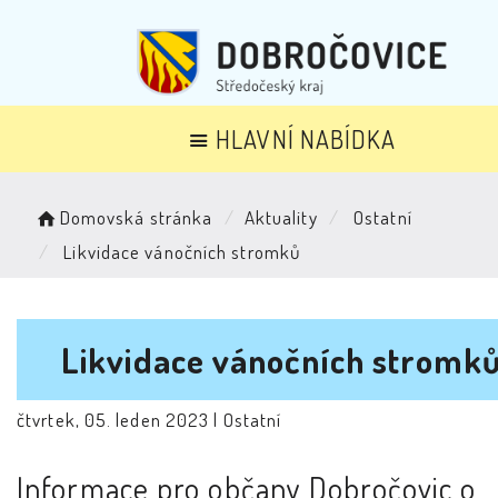
HLAVNÍ NABÍDKA
Domovská stránka
Aktuality
Ostatní
Likvidace vánočních stromků
Likvidace vánočních stromk
čtvrtek, 05. leden 2023 |
Ostatní
Informace pro občany Dobročovic o