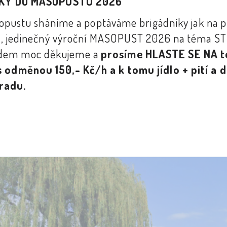
KY DO MASOPUSTU 2026
asopustu sháníme a poptáváme brigádníky jak na pří
žít, jedinečný výroční MASOPUST 2026 na téma ST
ředem moc děkujeme a
prosíme HLASTE SE NA t
 s odměnou 150,- Kč/h a k tomu jídlo + pití a
radu.