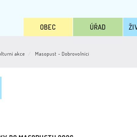
OBEC
ÚŘAD
ŽI
lturní akce
Masopust - Dobrovolníci