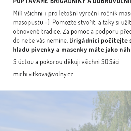
POPTÁVÁME BRIGÁDNÍKY A DOBROVOLNÍ
Mílí všichni, i pro letošní výroční ročník m
masopustu:-). Pomozte stvořit, a taky si u
obnovené tradice. Za pomoc a podporu p
do nebe vás nemine. B
rigádníci počítejte
hladu pivenky a masenky máte jako náh
S úctou a pokorou děkuji všichni SOSáci
michi.vitkova@volny.cz