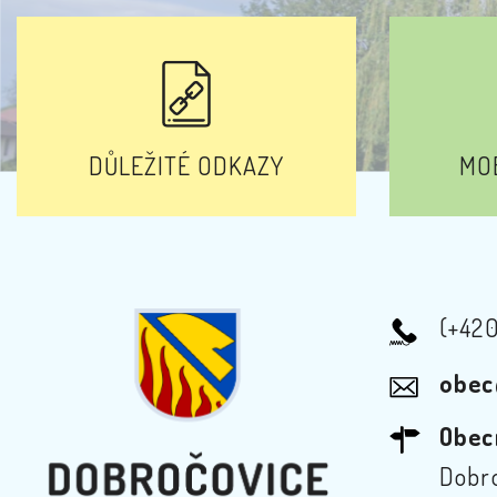
DŮLEŽITÉ ODKAZY
MOB
(+42
obec
Obec
Dobro