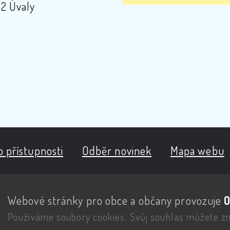
2 Úvaly
o přístupnosti
|
Odběr novinek
|
Mapa webu
Webové stránky pro obce a občany provozuje
O
Používáme soubory cookies. Svůj souhlas můžete z