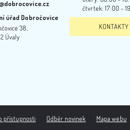
@dobrocovice.cz
čtvrtek: 17:00 - 1
ní úřad Dobročovice
KONTAKTY
čovice 38,
2 Úvaly
o přístupnosti
|
Odběr novinek
|
Mapa webu