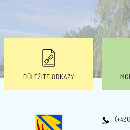
DŮLEŽITÉ ODKAZY
MOB
(+42