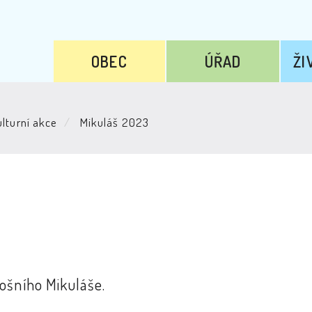
OBEC
ÚŘAD
ŽI
lturní akce
Mikuláš 2023
ošního Mikuláše.