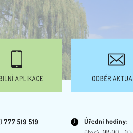
ILNÍ APLIKACE
ODBĚR AKTUA
Úřední hodiny:
0)
777 519 519
úterý: 08:00 - 10