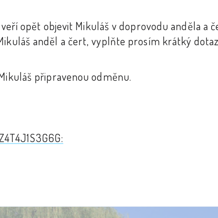
dveří opět objevit Mikuláš v doprovodu anděla a č
Mikuláš anděl a čert, vyplňte prosím krátký dota
t Mikuláš připravenou odměnu.
8Z4T4J1S3G6G: