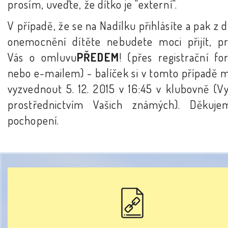
prosím, uveďte, že dítko je "externí".
V případě, že se na Nadílku přihlásíte a pak z
onemocnění dítěte nebudete moci přijít, p
Vás o omluvu
PŘEDEM
! (přes registrační fo
nebo e-mailem) - balíček si v tomto případě 
vyzvednout 5. 12. 2015 v 16:45 v klubovně (V
prostřednictvím Vašich známých). Děkuj
pochopení.