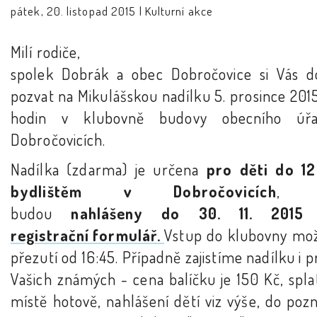
pátek, 20. listopad 2015 |
Kulturní akce
Milí rodiče,
spolek Dobrák a obec Dobročovice si Vás do
pozvat na Mikulášskou nadílku 5. prosince 201
hodin v klubovně budovy obecního úř
Dobročovicích.
Nadílka (zdarma) je určena
pro děti do 12
bydlištěm v Dobročovicích
, k
budou
nahlášeny do 30. 11. 2015
registrační formulář.
Vstup do klubovny mo
přezutí od 16:45. Případně zajistíme nadílku i p
Vašich známých - cena balíčku je 150 Kč, spla
místě hotově, nahlášení dětí viz výše, do poz