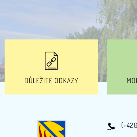
DŮLEŽITÉ ODKAZY
MOB
(+42