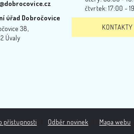
@dobrocovice.cz
čtvrtek: 17:00 - 1
ní úřad Dobročovice
KONTAKTY
čovice 38,
2 Úvaly
o přístupnosti
|
Odběr novinek
|
Mapa webu