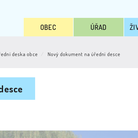
OBEC
ÚŘAD
ŽI
ední deska obce
Nový dokument na úřední desce
desce