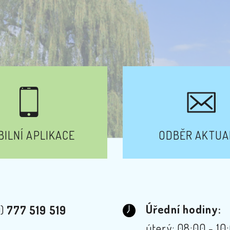
ILNÍ APLIKACE
ODBĚR AKTUA
Úřední hodiny:
0)
777 519 519
úterý: 08:00 - 10