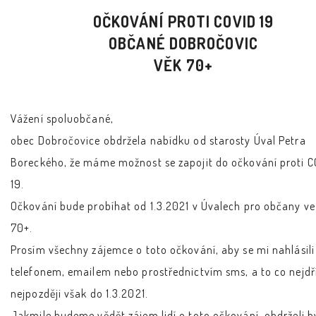
OČKOVÁNÍ PROTI COVID 19
OBČANÉ DOBROČOVIC
VĚK 70+
Vážení spoluobčané,
obec Dobročovice obdržela nabídku od starosty Úval Petra
Boreckého, že máme možnost se zapojit do očkování proti 
19.
Očkování bude probíhat od 1.3.2021 v Úvalech pro občany ve
70+.
Prosím všechny zájemce o toto očkování, aby se mi nahlásili
telefonem, emailem nebo prostřednictvím sms, a to co nejdř
nejpozději však do 1.3.2021.
Jakmile budeme vědět zájem lidí o toto očkování, obdrželi b