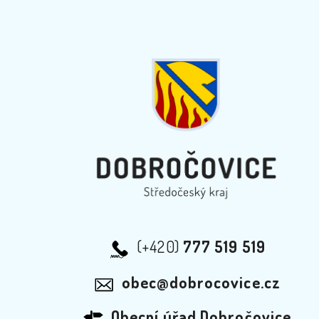
(+420)
777 519 519
obec@dobrocovice.cz
Obecní úřad Dobročovice