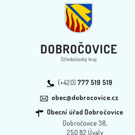
(+420)
777 519 519
obec@dobrocovice.cz
Obecní úřad Dobročovice
Dobročovice 38,
250 82 Úvaly