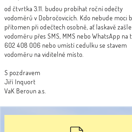
od čtvrtka 3.11. budou probíhat roční odečty
vodoměrů v Dobročovicích. Kdo nebude moci b
přítomen při odečtech osobně, ať laskavě zašle
vodoměru přes SMS, MMS nebo WhatsApp na te
602 408 006 nebo umístí cedulku se stavem
vodoměru na viditelné místo.
S pozdravem
Jiří Inquort
VaK Beroun a.s.