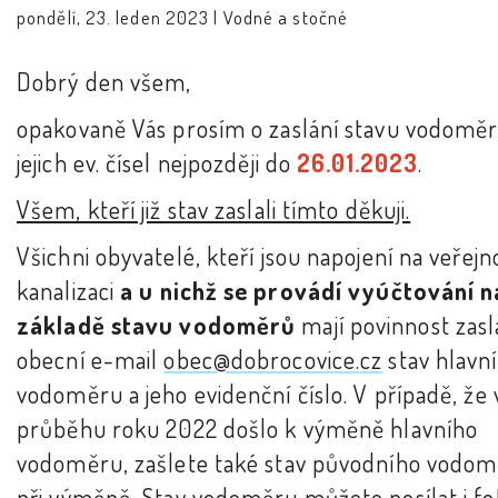
pondělí, 23. leden 2023 |
Vodné a stočné
Dobrý den všem,
opakovaně Vás prosím o zaslání stavu vodoměr
jejich ev. čísel nejpozději do
2
6
.01.2023
.
Všem, kteří již stav zaslali tímto děkuji.
Všichni obyvatelé, kteří jsou napojení na veřejn
kanalizaci
a u nichž se provádí vyúčtování n
základě stavu vodoměrů
mají povinnost zasl
obecní e-mail
obec@dobrocovice.cz
stav hlavn
vodoměru a jeho evidenční číslo. V případě, že 
průběhu roku 2022 došlo k výměně hlavního
vodoměru, zašlete také stav původního vodo
při výměně. Stav vodoměru můžete posílat i f