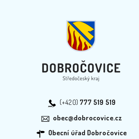
(+420)
777 519 519
obec@dobrocovice.cz
Obecní úřad Dobročovice