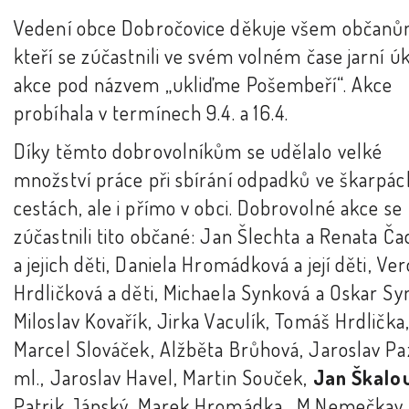
Vedení obce Dobročovice děkuje všem občanů
kteří se zúčastnili ve svém volném čase jarní ú
akce pod názvem „ukliďme Pošembeří“. Akce
probíhala v termínech 9.4. a 16.4.
Díky těmto dobrovolníkům se udělalo velké
množství práce při sbírání odpadků ve škarpác
cestách, ale i přímo v obci. Dobrovolné akce se
zúčastnili tito občané: Jan Šlechta a Renata Ča
a jejich děti, Daniela Hromádková a její děti, Ve
Hrdličková a děti, Michaela Synková a Oskar Sy
Miloslav Kovařík, Jirka Vaculík, Tomáš Hrdlička
Marcel Slováček, Alžběta Brůhová, Jaroslav P
ml., Jaroslav Havel, Martin Souček,
Jan Škalo
Patrik Jánský, Marek Hromádka , M.Nemečkay 