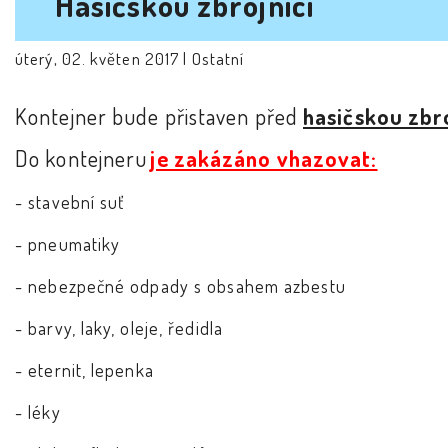
Hasičskou zbrojnicí
úterý, 02. květen 2017 |
Ostatní
Kontejner bude přistaven před
hasičskou zbro
Do kontejneru
je zakázáno vhazovat:
- stavební suť
- pneumatiky
- nebezpečné odpady s obsahem azbestu
- barvy, laky, oleje, ředidla
- eternit, lepenka
- léky