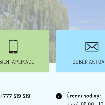
ILNÍ APLIKACE
ODBĚR AKTUA
Úřední hodiny:
0)
777 519 519
úterý: 08:00 - 10