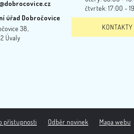
@dobrocovice.cz
čtvrtek: 17:00 - 1
ní úřad Dobročovice
KONTAKTY
čovice 38,
2 Úvaly
o přístupnosti
|
Odběr novinek
|
Mapa webu