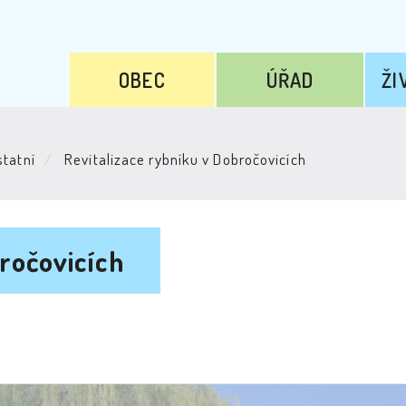
OBEC
ÚŘAD
ŽI
tatní
Revitalizace rybníku v Dobročovicích
ročovicích