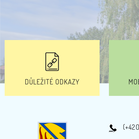
DŮLEŽITÉ ODKAZY
MOB
(+42