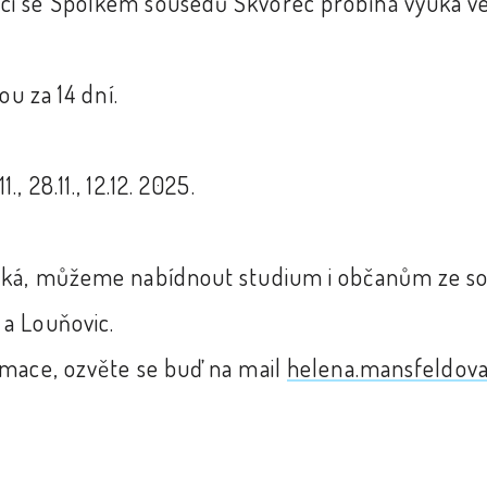
i se Spolkem sousedů Škvorec probíhá výuka ve
ou za 14 dní.
1., 28.11., 12.12. 2025.
elká, můžeme nabídnout studium i občanům ze so
a Louňovic.
rmace, ozvěte se buď na mail
helena.mansfeldov