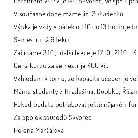
Garantem VU3V je MÚ Škvorec, ve spoluprác
V současné době máme již 13 studentů.
Výuka je vždy v pátek od 10 do 13 hodin jedn
Semestr má 6 lekcí.
Začínáme 3.10., další lekce je 17.10., 21.10., 14.1
Cena kurzu za semestr je 400 kč.
Vzhledem k tomu, že kapacita učeben je v
Máme studenty z Hradešína, Doubku, Říčan 
Pokud budete potřebovat ještě nějaké info
Za Spolek sousedů Škvorec
Helena Maršálová