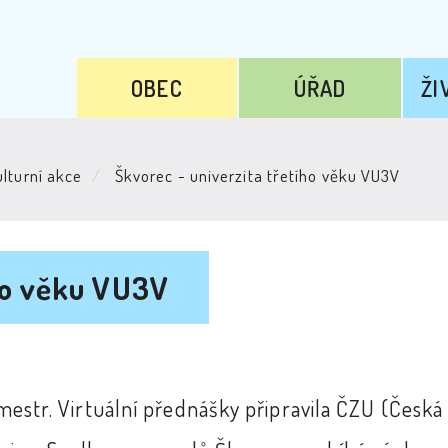
OBEC
ÚŘAD
ŽI
lturní akce
Škvorec - univerzita třetího věku VU3V
ího věku VU3V
emestr. Virtuální přednášky připravila ČZU (Česká