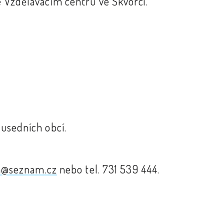
 Vzdělávacím centru ve Škvorci.
usedních obcí.
a@seznam.cz
nebo tel. 731 539 444.