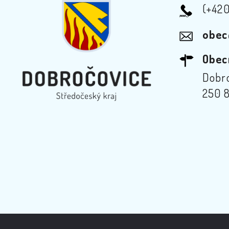
(+42
obec
Obec
Dobro
250 8