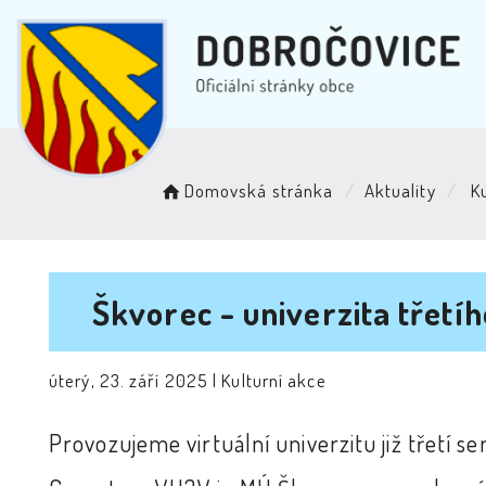
Domovská stránka
Aktuality
Ku
Škvorec - univerzita třet
úterý, 23. září 2025 |
Kulturní akce
Provozujeme virtuální univerzitu již třetí s