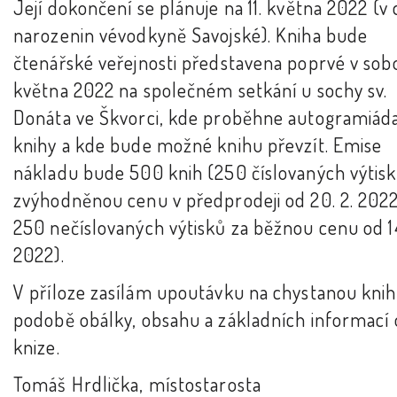
Její dokončení se plánuje na 11. května 2022 (v
narozenin vévodkyně Savojské). Kniha bude
čtenářské veřejnosti představena poprvé v sobo
května 2022 na společném setkání u sochy sv.
Donáta ve Škvorci, kde proběhne autogramiád
knihy a kde bude možné knihu převzít. Emise
nákladu bude 500 knih (250 číslovaných výtisk
zvýhodněnou cenu v předprodeji od 20. 2. 2022
250 nečíslovaných výtisků za běžnou cenu od 14
2022).
V příloze zasílám upoutávku na chystanou knih
podobě obálky, obsahu a základních informací 
knize.
Tomáš Hrdlička, místostarosta