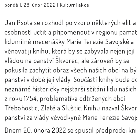
pondělí, 28. únor 2022 |
Kulturní akce
Jan Psota se rozhodl po vzoru některých elit a
osobností uctít a připomenout v regionu pamá
lidumilné mecenášky Marie Terezie Savojské a
věnovat jí knihu, která by se zabývala nejen její
vládou na panství Škvorec, ale zároveň by se
pokusila zachytit obraz všech našich obcí na b
panství v době její vlády. Součástí knihy bude 
neznámé historicky nejstarší sčítání lidu našich
z roku 1754, problematika odtržených obcí
Třebohostic, Zlaté a Sluštic. Knihu nazval Škvo
panství za vlády vévodkyně Marie Terezie Savoj
Dnem 20. února 2022 se spustil předprodej kni