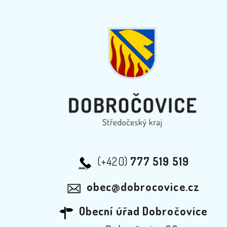
(+420)
777 519 519
obec@dobrocovice.cz
Obecní úřad Dobročovice