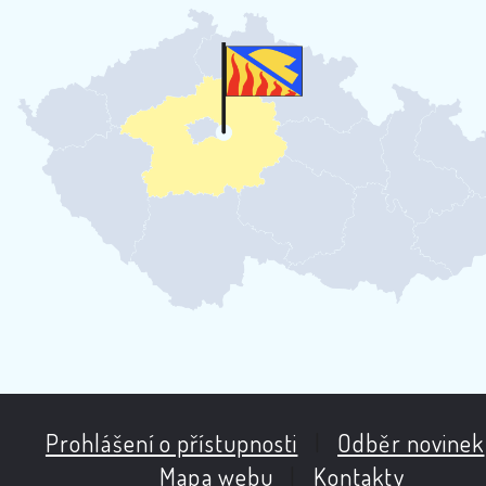
Prohlášení o přístupnosti
|
Odběr novinek
Mapa webu
|
Kontakty