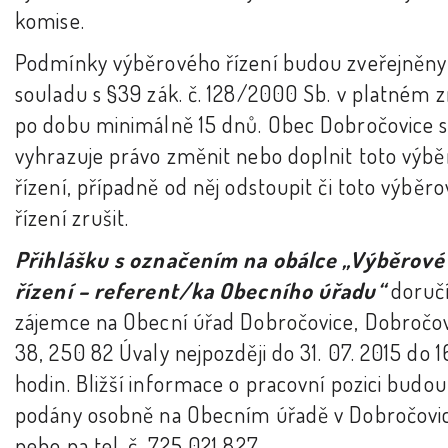
komise.
Podmínky výběrového řízení budou zveřejněny
souladu s §39 zák. č. 128/2000 Sb. v platném 
po dobu minimálně 15 dnů. Obec Dobročovice s
vyhrazuje právo změnit nebo doplnit toto výb
řízení, případně od něj odstoupit či toto výběro
řízení zrušit.
Přihlášku s označením na obálce „Výběrové
řízení – referent/ka Obecního úřadu“
doruč
zájemce na Obecní úřad Dobročovice, Dobročo
38, 250 82 Úvaly nejpozději do 31. 07. 2015 do 
hodin. Bližší informace o pracovní pozici budou
podány osobně na Obecním úřadě v Dobročovi
nebo na tel. č. 725 021 827.