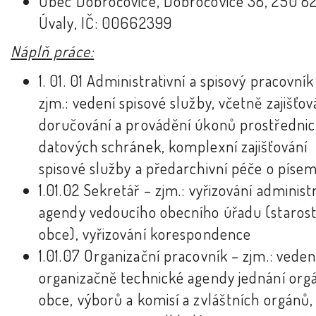
Obec Dobročovice, Dobročovice 38, 250 8
Úvaly, IČ: 00662399
Náplň práce:
1. 01. 01 Administrativní a spisový pracovník
zjm.: vedení spisové služby, včetně zajišťov
doručování a provádění úkonů prostředni
datových schránek, komplexní zajišťování
spisové služby a předarchivní péče o písem
1.01.02 Sekretář – zjm.: vyřizování administ
agendy vedoucího obecního úřadu (staros
obce), vyřizování korespondence
1.01.07 Organizační pracovník – zjm.: veden
organizačně technické agendy jednání org
obce, výborů a komisí a zvláštních orgánů,