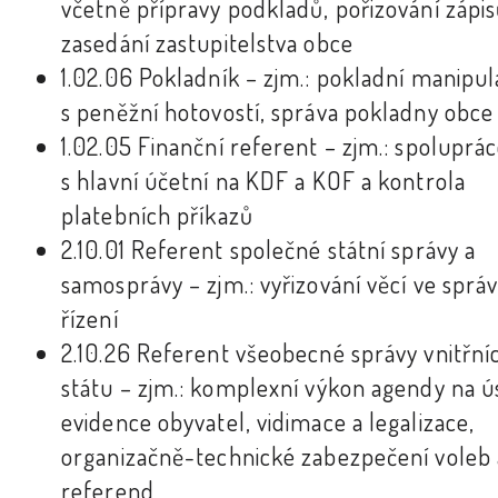
včetně přípravy podkladů, pořizování zápis
zasedání zastupitelstva obce
1.02.06 Pokladník – zjm.: pokladní manipu
s peněžní hotovostí, správa pokladny obce
1.02.05 Finanční referent – zjm.: spoluprá
s hlavní účetní na KDF a KOF a kontrola
platebních příkazů
2.10.01 Referent společné státní správy a
samosprávy – zjm.: vyřizování věcí ve sprá
řízení
2.10.26 Referent všeobecné správy vnitřní
státu – zjm.: komplexní výkon agendy na 
evidence obyvatel, vidimace a legalizace,
organizačně-technické zabezpečení voleb 
referend