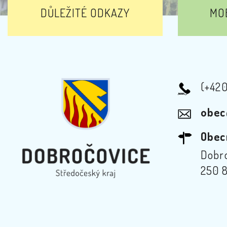
DŮLEŽITÉ ODKAZY
MOB
(+42
obec
Obec
Dobro
250 8