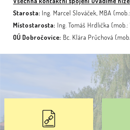
Všechna kontaktní spojení uvádíme níže
Starosta:
Ing. Marcel Slováček, MBA (mob.:
Místostarosta:
Ing. Tomáš Hrdlička (mob.:
OÚ Dobročovice:
Bc. Klára Průchová (mob.