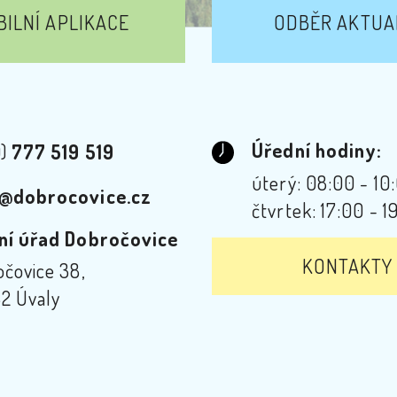
ILNÍ APLIKACE
ODBĚR AKTUA
Úřední hodiny:
0)
777 519 519
úterý: 08:00 - 10
@dobrocovice.cz
čtvrtek: 17:00 - 1
ní úřad Dobročovice
KONTAKTY
čovice 38,
2 Úvaly