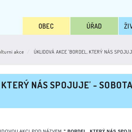
OBEC
ÚŘAD
ŽI
lturní akce
ÚKLIDOVÁ AKCE 'BORDEL, KTERÝ NÁS SPOJUJE
 KTERÝ NÁS SPOJUJE' - SOBOTA 
LIDOVOU AKCI POD NÁZVEM
" BORDEL, KTERÝ NÁS SPOJ