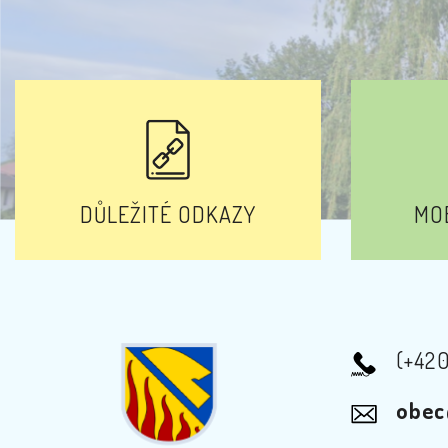
DŮLEŽITÉ ODKAZY
MOB
(+42
obec