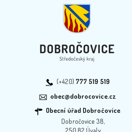
(+420)
777 519 519
obec@dobrocovice.cz
Obecní úřad Dobročovice
Dobročovice 38,
250 82 Úvaly