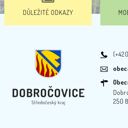
DŮLEŽITÉ ODKAZY
MOB
(+42
obec
Obec
Dobro
250 8