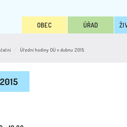
OBEC
ÚŘAD
ŽI
tatní
Úřední hodiny OÚ v dubnu 2015
 2015