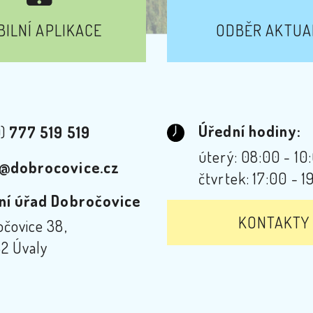
ILNÍ APLIKACE
ODBĚR AKTUA
Úřední hodiny:
0)
777 519 519
úterý: 08:00 - 10
@dobrocovice.cz
čtvrtek: 17:00 - 1
ní úřad Dobročovice
KONTAKTY
čovice 38,
2 Úvaly